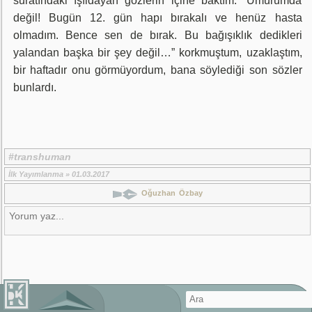
suratındaki ışıldayan gözlerin içine baktım. “Umurumda 
değil! Bugün 12. gün hapı bırakalı ve henüz hasta 
olmadım. Bence sen de bırak. Bu bağışıklık dedikleri 
yalandan başka bir şey değil…” korkmuştum, uzaklaştım, 
bir haftadır onu görmüyordum, bana söylediği son sözler 
bunlardı.
#transhuman
İlk Yayımlanma » 01.03.2017
Oğuzhan Özbay